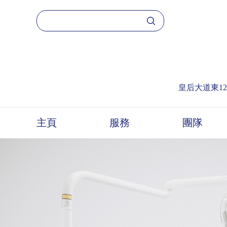
皇后大道東1
主頁
服務
團隊