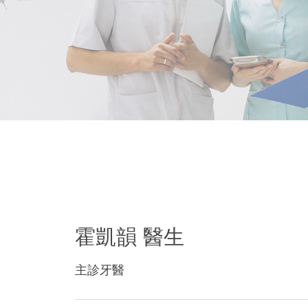
霍凱韻 醫生
主診牙醫