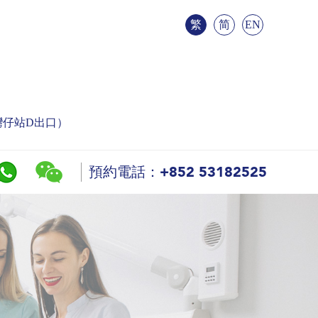
繁
简
EN
灣仔站D出口）
預約電話：+852 53182525